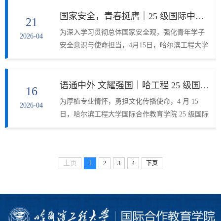
国家安全，青春挺膺｜25 级国际中文教育硕士研究生团支部主题团日活动圆满举行
21
为深入学习贯彻总体国家安全观，强化青年学子
2026-04
安全意识与使命担当，4月15日，哈尔滨工程大学
国际合作教育学院 25 级国际中文教育专业硕士团
支部召开“国家安全，青春挺膺”主题团日活动。辅
导员王洪铭、团支书隋缘与全体团员共同参与，
语通中外 文耀强国｜哈工程 25 级国际中文教育硕士主题班会圆满举行
16
立足专业特性，聚焦涉外交流安全议题，通过理
为厚植专业情怀，勇担文化传播使命，4 月 15
2026-04
论学习、榜样引领、情景思辨等形式，共筑安全
日，哈尔滨工程大学国际合作教育学院 25 级国际
防线，共话青春责任。活动伊始，隋缘以“提到国
中文教育专业硕士召开 “语通中外 文耀强国”主题
家安全，你最先想到的是什么？”这一问题开场，
班会。辅导员王洪铭、班长袁颖姣与全体同学齐
引导团员们跳出传统认知，...
聚一堂，围绕专业成长、实践使命与文化担当深
上页
1
2
3
4
下页
入交流，共话青年责任，共赴中文传播新征程。
班会伊始，袁颖姣以时代背景与专业使命为切入
点，清晰阐释了国际中文教育在文化强国建设中
的重要地位。当前全球 “中文热” 持续升温，海外
中文学习需求不断增长，...