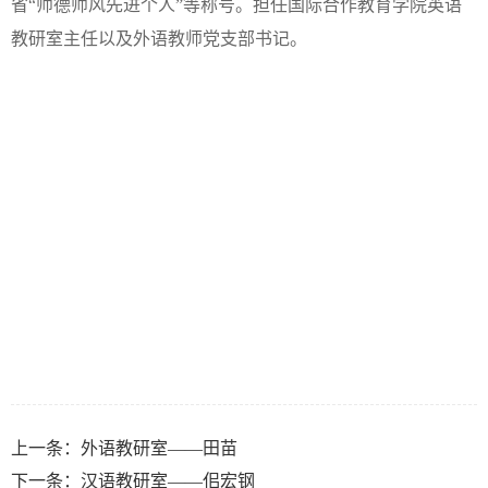
省
“
师德师风先进个人
”
等称号。担任国际合作教育学院英语
教研室主任以及外语教师党支部书记。
上一条：
外语教研室——田苗
下一条：
汉语教研室——佀宏钢