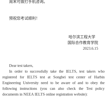
周末可拨打手机咨询。
预祝您考试顺利！
哈尔滨工程大学
国际合作教育学院
2023.6.15
Dear test takers,
In order to successfully take the IELTS, test takers who
registered for IELTS test at Songbei test center of Harbin
Engineering University need to be aware of and to obey the
following instructions (you can also check the Test policy
documents in NEEA IELTS online registration website):