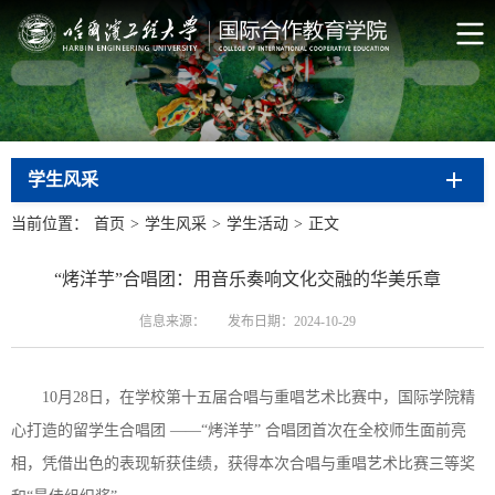
学生风采
当前位置：
首页
>
学生风采
>
学生活动
>
正文
“烤洋芋”合唱团：用音乐奏响文化交融的华美乐章
信息来源：
发布日期：2024-10-29
10月28日，在学校第十五届合唱与重唱艺术比赛中，国际学院精
心打造的留学生合唱团 ——“烤洋芋” 合唱团首次在全校师生面前亮
相，凭借出色的表现斩获佳绩，获得本次合唱与重唱艺术比赛三等奖