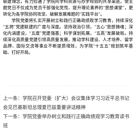
联建理念，有力拉通了学院间学科资源与办学经验的共享渠道，使主
题党日不仅成为党员干部强化党性、提升理论素养的“思想课堂”，更
转化为各学院协同攻坚、破解发展难题的“实践平台”。
学院党委将扎实开展树立和践行正确政绩观学习教育，持续深化
“五跨”党建联建的广度与深度。坚持政治引领，“五心”思想铸魂；深
化内涵建设，“五度”党建强基；科学谋划拓展，“五高”发展破局。持
续深化高质量党建引领高质量发展，推动学科建设、人才培养、留学
品牌、国际交流等事业不断提质增效，为学院“十五五”规划筑牢基
础、打好开局。
上一条：
学院召开党委（扩大）会议集体学习习近平总书记
会见巴基斯坦总理夏巴兹重要讲话精神
下一条：
学院党委举办树立和践行正确政绩观学习教育读书
班