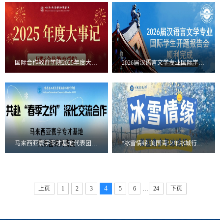
国际合作教育学院2025年度大事记
2026届汉语言文学专业国际学生开题报告会顺利完成
马来西亚寰宇专才基地代表团访问我院
“冰雪情缘-美国青少年冰城行”冬令营开学仪式顺利举行
...
4
上页
1
2
3
5
6
24
下页